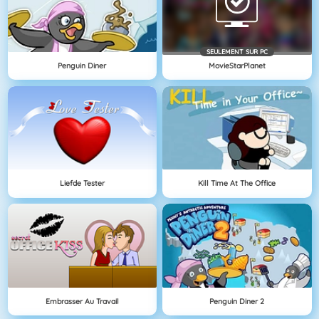
SEULEMENT SUR PC
Penguin Diner
MovieStarPlanet
Liefde Tester
Kill Time At The Office
Embrasser Au Travail
Penguin Diner 2