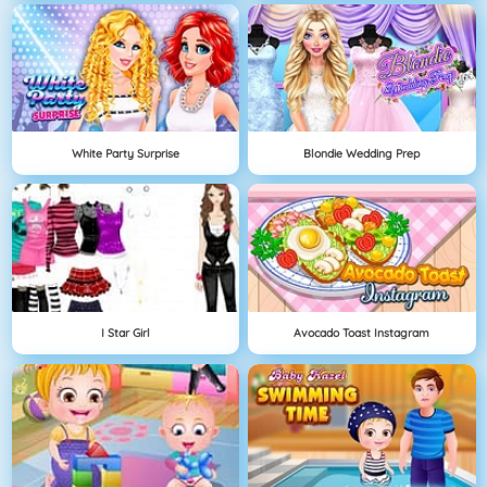
White Party Surprise
Blondie Wedding Prep
I Star Girl
Avocado Toast Instagram