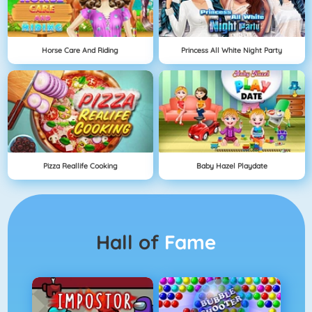
Horse Care And Riding
Princess All White Night Party
Pizza Reallife Cooking
Baby Hazel Playdate
Hall of
Fame