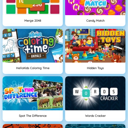
Merge 2048
Candy Match
HelloKids Coloring Time
Hidden Toys
Spot The Difference
Words Cracker