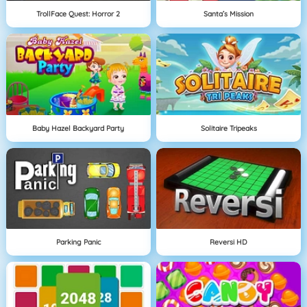
TrollFace Quest: Horror 2
Santa’s Mission
Baby Hazel Backyard Party
Solitaire Tripeaks
Parking Panic
Reversi HD