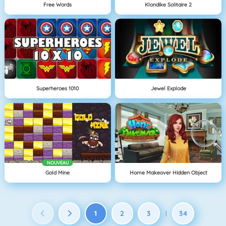
Free Words
Klondike Solitaire 2
Superheroes 1010
Jewel Explode
NOUVEAU
Gold Mine
Home Makeover Hidden Object
1
2
3
34
|