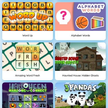
Word Up
Alphabet Words
Amazing Word Fresh
Haunted House: Hidden Ghosts