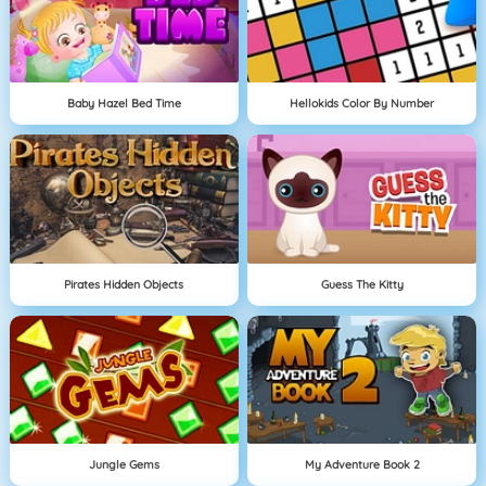
Baby Hazel Bed Time
Hellokids Color By Number
Pirates Hidden Objects
Guess The Kitty
Jungle Gems
My Adventure Book 2