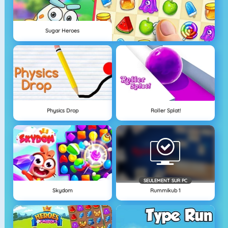
Sugar Heroes
Physics Drop
Roller Splat!
SEULEMENT SUR PC
Skydom
Rummikub 1