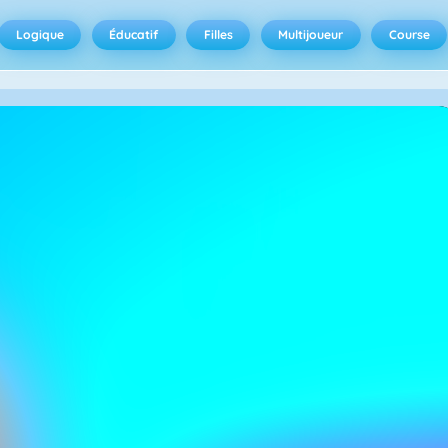
Logique
Éducatif
Filles
Multijoueur
Course