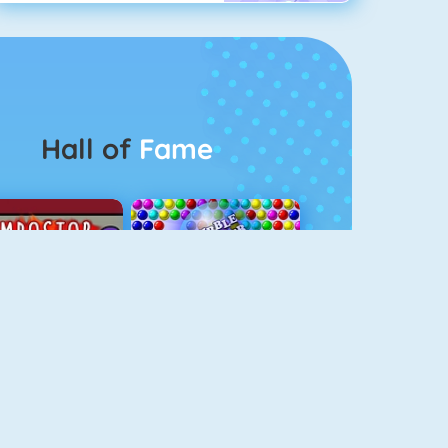
Hall of
Fame
Among Us Online
Bubbel Game 3