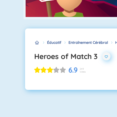
Éducatif
Entraînement Cérébral
Heroes of Match 3
6.9
249
Votes