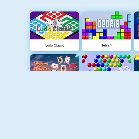
Ludo Classic
Tetris 1
Crescent Solitaire 3
Bubble Shooter
Yatzy Friends
Tiles Of The Unexpected