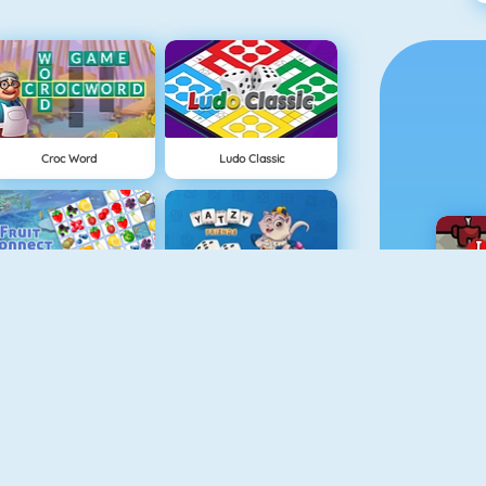
Croc Word
Ludo Classic
Fruit Connect
Yatzy Friends
Pet Connect
Mahjong Titans