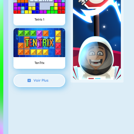
Tetris 1
TenTrix
Voir Plus