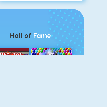
Hall of
Fame
Among Us Online
Bubbel Game 3