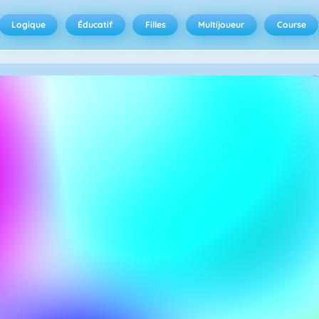
Logique
Éducatif
Filles
Multijoueur
Course