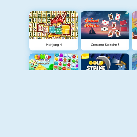
Mahjong 4
Crescent Solitaire 3
Candy Riddles
Gold Strike
Tiles Of The Unexpected
WordTornado