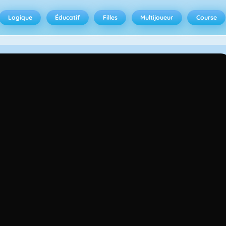
Logique
Éducatif
Filles
Multijoueur
Course