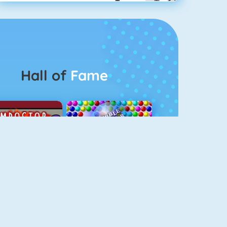
Hall of
Fame
Among Us Online
Bubbel Game 3