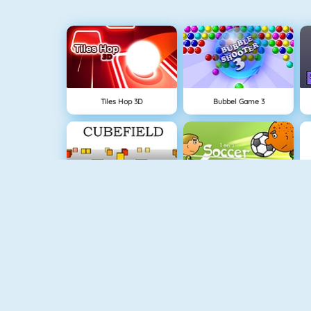
Tiles Hop 3D
Bubbel Game 3
Cubefield
1 Contre 1 Au Foot
Flirter À L'Ecole
Fishy 1