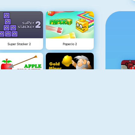
Super Stacker 2
Paper.io 2
Tires De Pommes
Chercheur D\'Or 1
Penalty Challenge Multiplayer
Pac Xon Deluxe