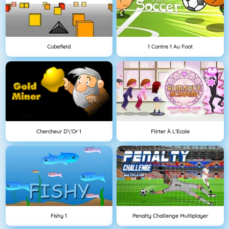
Cubefield
1 Contre 1 Au Foot
Chercheur D\'Or 1
Flirter À L'Ecole
Fishy 1
Penalty Challenge Multiplayer