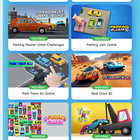
NOUVEAU
NOUVEAU
Parking Master Urban Challenges
Parking Jam Online
NOUVEAU
NOUVEAU
Park Them All Online
Real Drive 3D
NOUVEAU
NOUVEAU