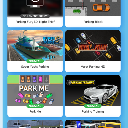
SEULEMENT SUR PC
Parking Fury 3D: Night Thief
Parking Block
NOUVEAU
Super Yacht Parking
Valet Parking HD
NOUVEAU
NOUVEAU
Park Me
Parking Training