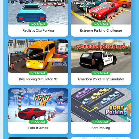
NOUVEAU
NOUVEAU
Realistic City Parking
Extreme Parking Challenge
NOUVEAU
NOUVEAU
Bus Parking Simulator 3D
American Police SUV Simulator
NOUVEAU
NOUVEAU
Park It Xmas
Sort Parking