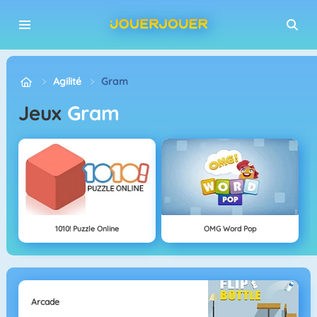
Agilité
Gram
Jeux
Gram
1010! Puzzle Online
OMG Word Pop
Arcade