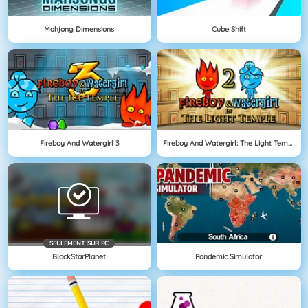
Mahjong Dimensions
Cube Shift
Fireboy And Watergirl 3
Fireboy And Watergirl: The Light Temple
SEULEMENT SUR PC
BlockStarPlanet
Pandemic Simulator