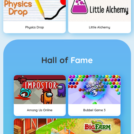
Physics Drop
Little Alchemy
Hall of
Fame
Among Us Online
Bubbel Game 3