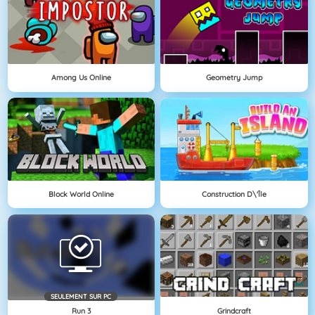
Among Us Online
Geometry Jump
Block World Online
Construction D\'île
SEULEMENT SUR PC
Run 3
Grindcraft