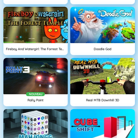
Fireboy And Watergirl: The Forrest Temple
Doodle God
NOUVEAU
Rally Point
Real MTB Downhill 3D