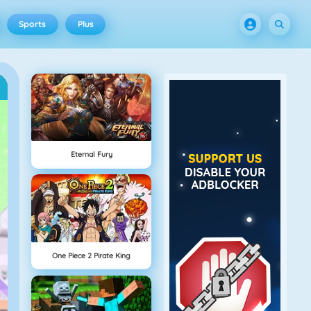
Sports
Plus
Eternal Fury
One Piece 2 Pirate King