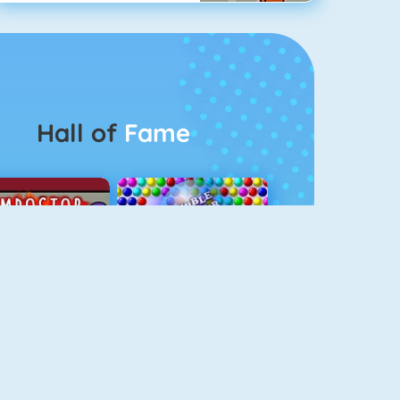
Hall of
Fame
Among Us Online
Bubbel Game 3