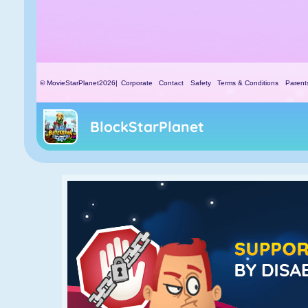
BlockStarPlanet