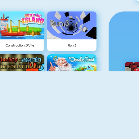
Construction D\'île
Run 3
Fireboy And Watergirl: The Forrest Temple
Doodle God
Cube Shift
Fireboy And Watergirl 3