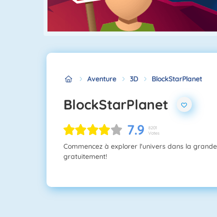
Aventure
3D
BlockStarPlanet
BlockStarPlanet
7.9
8201
Votes
Commencez à explorer l'univers dans la grand
gratuitement!