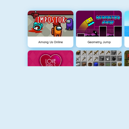
Among Us Online
Geometry Jump
Testeur D'amour 3
Grindcraft
Real MTB Downhill 3D
Mahjong Dimensions