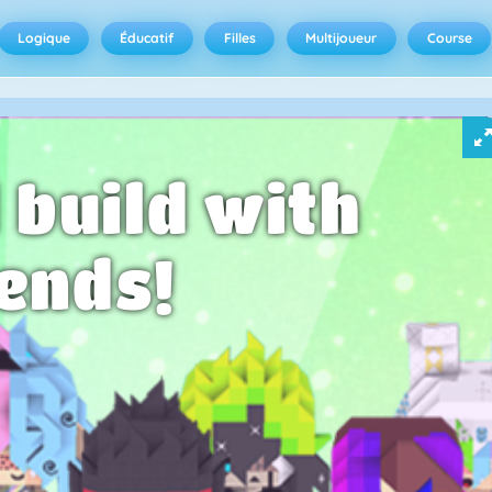
Logique
Éducatif
Filles
Multijoueur
Course