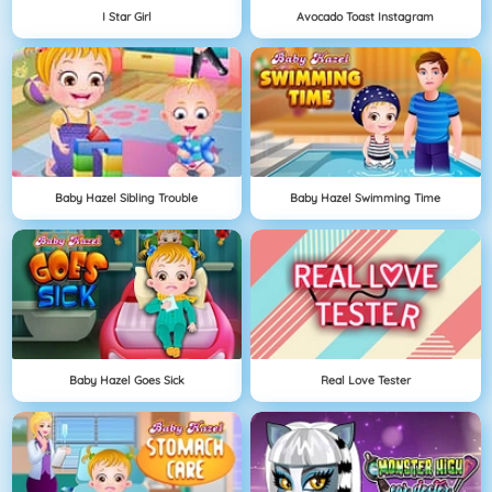
I Star Girl
Avocado Toast Instagram
Baby Hazel Sibling Trouble
Baby Hazel Swimming Time
Baby Hazel Goes Sick
Real Love Tester