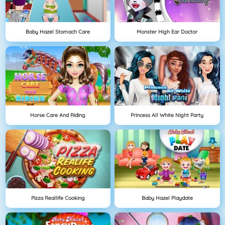
Baby Hazel Stomach Care
Monster High Ear Doctor
Horse Care And Riding
Princess All White Night Party
Pizza Reallife Cooking
Baby Hazel Playdate