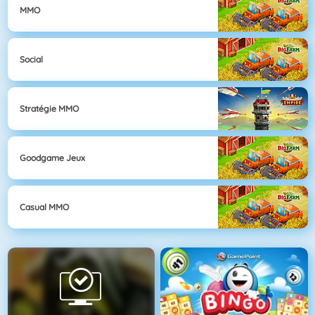
MMO
Social
Stratégie MMO
Goodgame Jeux
Casual MMO