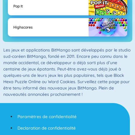
Pop It
Highscores
Les jeux et applications BitMango sont développés par le studio
sud-coréen BitMango, fondé en 2011. Encore peu connu dans le
monde occidental, ce développeur a déjà sorti plus d’une
centaine de jeux épatants. Peut-être avez-vous déjà joué à
quelques-uns de leurs jeux les plus populaires, tels que Block
Hexa Puzzle Online ou Word Cookies. Surveillez cette page pour
être tenu informé des nouveaux jeux BitMango. Plein de
nouveautés annoncées prochainement !
Paramètres de confidentialité
Declaration de confidentialité