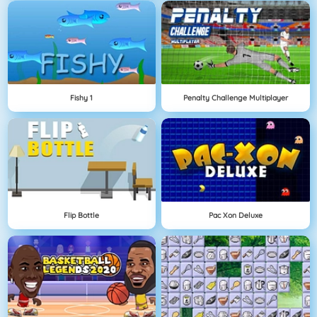
Fishy 1
Penalty Challenge Multiplayer
Flip Bottle
Pac Xon Deluxe