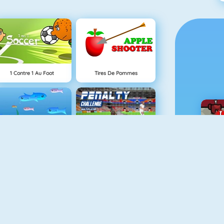
1 Contre 1 Au Foot
Tires De Pommes
Fishy 1
Penalty Challenge Multiplayer
Basketball Legends 2020
Connect 2