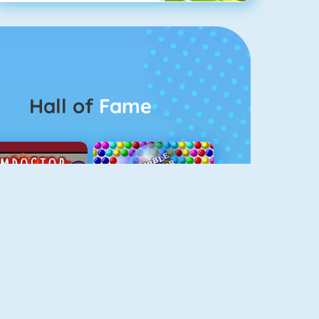
Hall of
Fame
Among Us Online
Bubbel Game 3