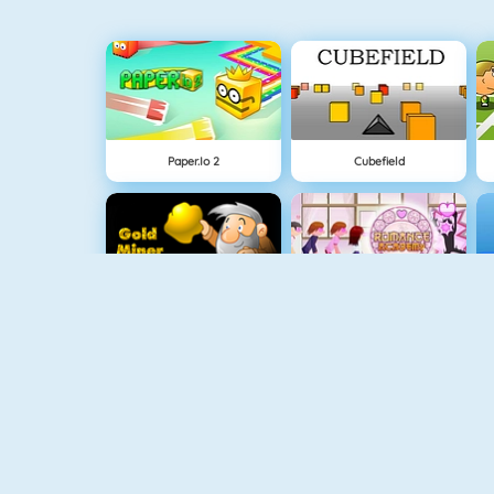
Paper.io 2
Cubefield
Chercheur D\'Or 1
Flirter À L'Ecole
Flip Bottle
Pac Xon Deluxe