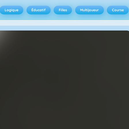
Logique
Éducatif
Filles
Multijoueur
Course