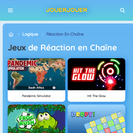
Logique
Réaction En Chaîne
Jeux
de Réaction en Chaîne
Pandemic Simulator
Hit The Glow