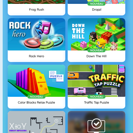
NOUVEAU
Frog Rush
Dropz!
NOUVEAU
Rock Hero
Down The Hill
NOUVEAU
NOUVEAU
Color Blocks Relax Puzzle
Traffic Tap Puzzle