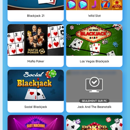
Blackjack 21
Wild Slot
Mafia Poker
Las Vegas Blackjack
SEULEMENT SUR PC
Social Blackjack
Jack And The Beanstalk