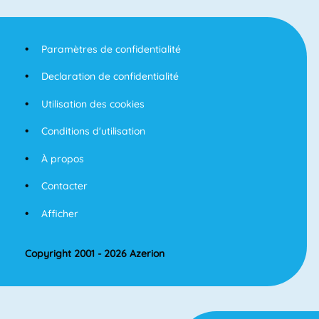
Paramètres de confidentialité
Declaration de confidentialité
Utilisation des cookies
Conditions d'utilisation
À propos
Contacter
Afficher
Copyright 2001 - 2026 Azerion