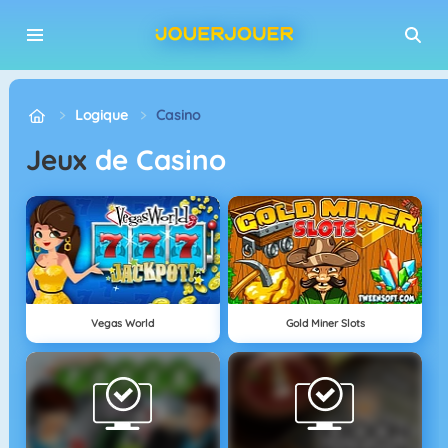
Logique
Casino
Jeux
de Casino
Vegas World
Gold Miner Slots