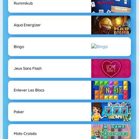
Rummikub
Aqua Energizer
Bingo
Jeux Sans Flash
Enlever Les Blocs
Poker
Mots-Croisés