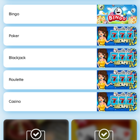
Bingo
Poker
Blackjack
Roulette
Casino