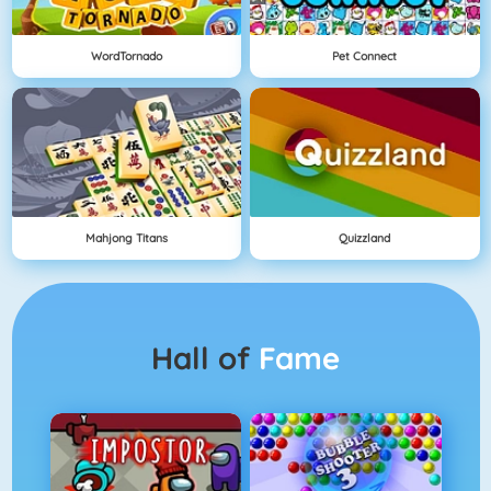
WordTornado
Pet Connect
Mahjong Titans
Quizzland
Hall of
Fame