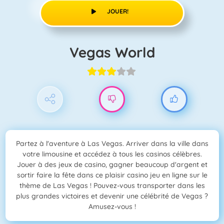
JOUER!
Vegas World
Partez à l'aventure à Las Vegas. Arriver dans la ville dans
votre limousine et accédez à tous les casinos célèbres.
Jouer à des jeux de casino, gagner beaucoup d'argent et
sortir faire la fête dans ce plaisir casino jeu en ligne sur le
thème de Las Vegas ! Pouvez-vous transporter dans les
plus grandes victoires et devenir une célébrité de Vegas ?
Amusez-vous !