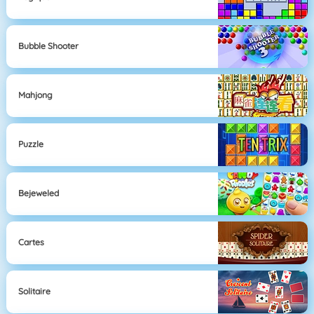
Bubble Shooter
Mahjong
Puzzle
Bejeweled
Cartes
Solitaire