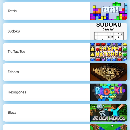
Tetris
Sudoku
Tic Tac Toe
Échecs
Hexagones
Blocs