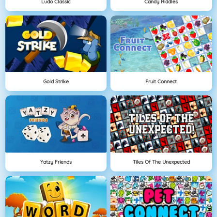
Ludo Classic
Candy Riddles
Gold Strike
Fruit Connect
Yatzy Friends
Tiles Of The Unexpected