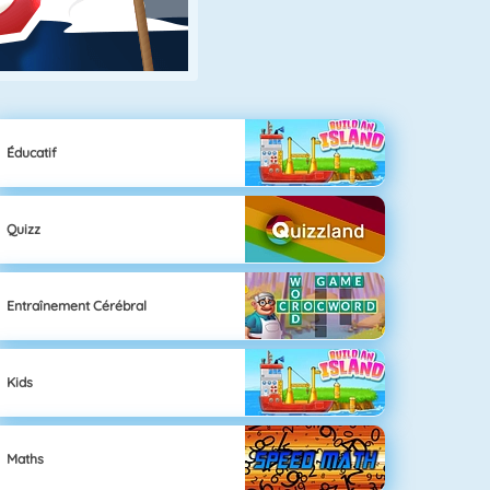
Éducatif
Quizz
Entraînement Cérébral
Kids
Maths