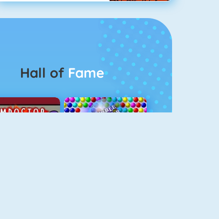
Hall of
Fame
Among Us Online
Bubbel Game 3