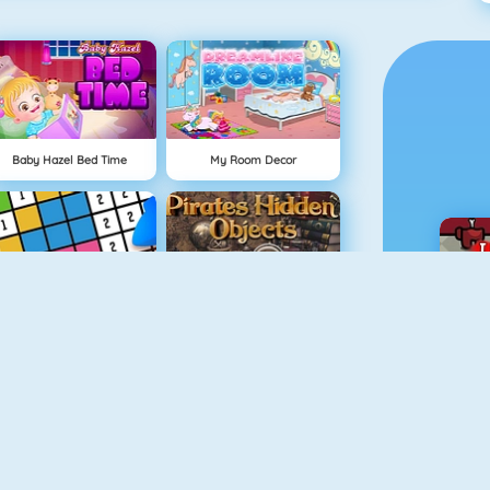
Baby Hazel Bed Time
My Room Decor
Hellokids Color By Number
Pirates Hidden Objects
Baby Hazel Helping Time
Alphabet Words