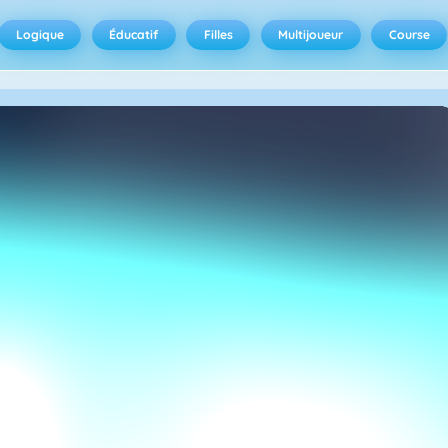
Logique
Éducatif
Filles
Multijoueur
Course