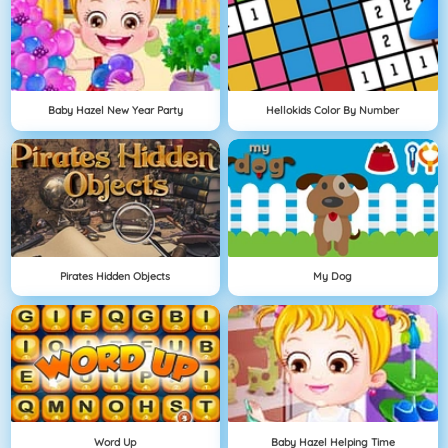
Baby Hazel New Year Party
Hellokids Color By Number
Pirates Hidden Objects
My Dog
Word Up
Baby Hazel Helping Time