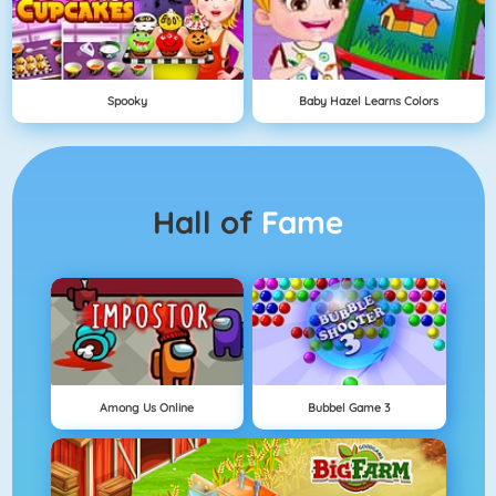
Spooky
Baby Hazel Learns Colors
Hall of
Fame
Among Us Online
Bubbel Game 3