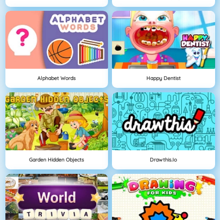
Alphabet Words
Happy Dentist
Garden Hidden Objects
Drawthis.io