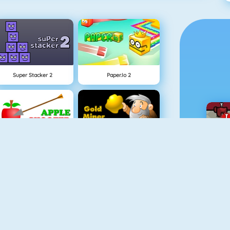
Super Stacker 2
Paper.io 2
Tires De Pommes
Chercheur D\'Or 1
Penalty Challenge Multiplayer
Flip Bottle