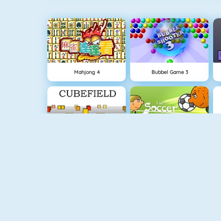
Mahjong 4
Bubbel Game 3
Cubefield
1 Contre 1 Au Foot
Flirter À L'Ecole
Fishy 1