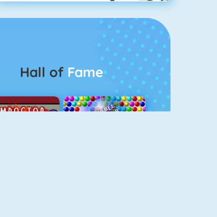
Hall of
Fame
Among Us Online
Bubbel Game 3