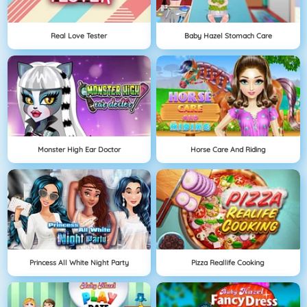
Real Love Tester
Baby Hazel Stomach Care
Monster High Ear Doctor
Horse Care And Riding
Princess All White Night Party
Pizza Reallife Cooking