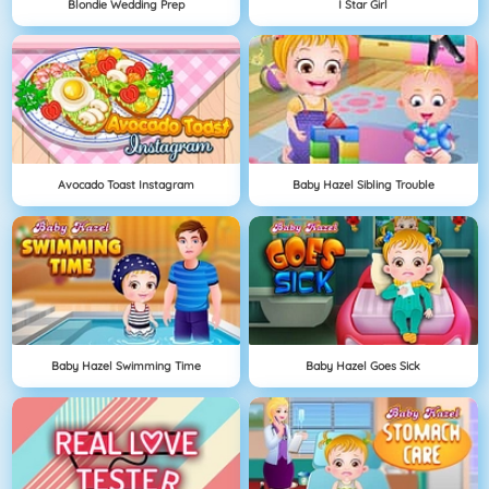
Blondie Wedding Prep
I Star Girl
Avocado Toast Instagram
Baby Hazel Sibling Trouble
Baby Hazel Swimming Time
Baby Hazel Goes Sick