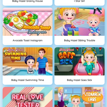
Baby Hazel Granny House
I Star Girl
Avocado Toast Instagram
Baby Hazel Sibling Trouble
Baby Hazel Swimming Time
Baby Hazel Goes Sick