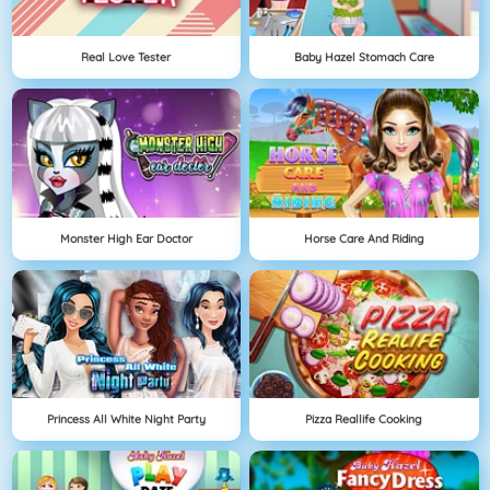
Real Love Tester
Baby Hazel Stomach Care
Monster High Ear Doctor
Horse Care And Riding
Princess All White Night Party
Pizza Reallife Cooking