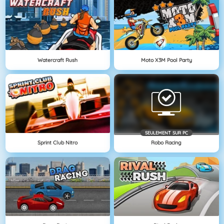
Watercraft Rush
Moto X3M Pool Party
SEULEMENT SUR PC
Sprint Club Nitro
Robo Racing