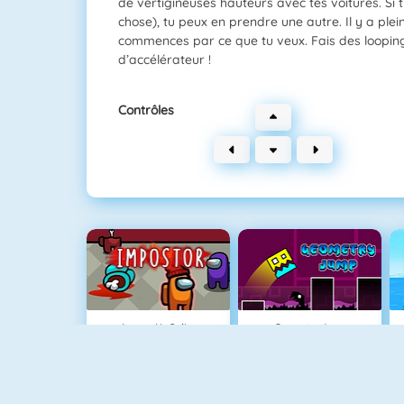
de vertigineuses hauteurs avec tes voitures. Si 
chose), tu peux en prendre une autre. Il y a ple
commences par ce que tu veux. Fais des loopings
d’accélérateur !
Contrôles
Among Us Online
Geometry Jump