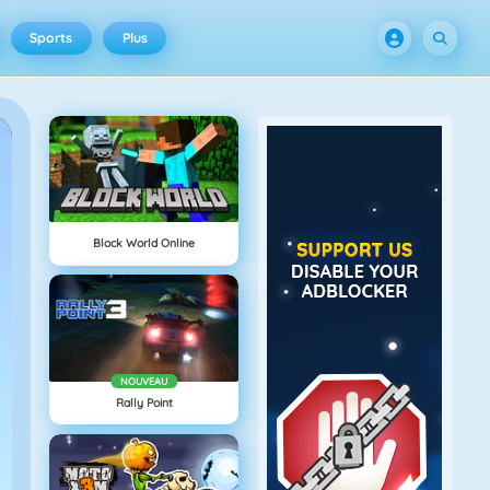
Sports
Plus
Block World Online
NOUVEAU
Rally Point