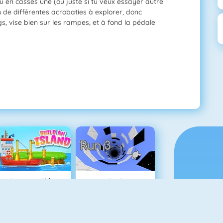
tu en casses une (ou juste si tu veux essayer autre
in de différentes acrobaties à explorer, donc
, vise bien sur les rampes, et à fond la pédale
Construction D\'île
Run 3