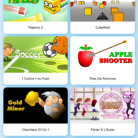
Paper.io 2
Cubefield
1 Contre 1 Au Foot
Tires De Pommes
Chercheur D\'Or 1
Flirter À L'Ecole