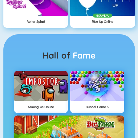
NOUVEAU
Roller Splat!
Rise Up Online
Hall of
Fame
Among Us Online
Bubbel Game 3