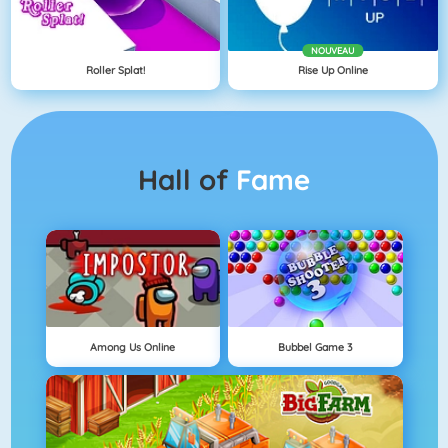
NOUVEAU
Roller Splat!
Rise Up Online
Hall of
Fame
Among Us Online
Bubbel Game 3