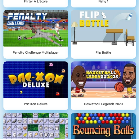
Flirter À L'Ecole
Fishy 1
Penalty Challenge Multiplayer
Flip Bottle
Pac Xon Deluxe
Basketball Legends 2020