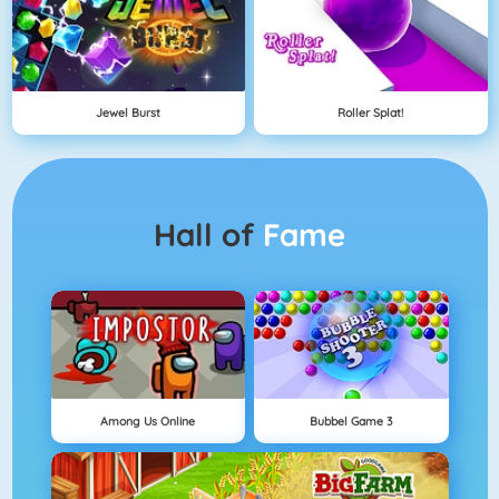
Jewel Burst
Roller Splat!
Hall of
Fame
Among Us Online
Bubbel Game 3