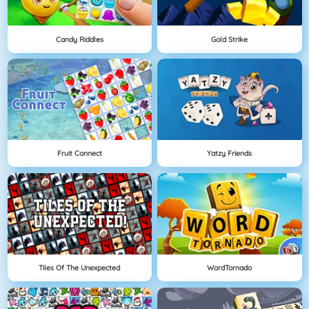
Candy Riddles
Gold Strike
Fruit Connect
Yatzy Friends
Tiles Of The Unexpected
WordTornado