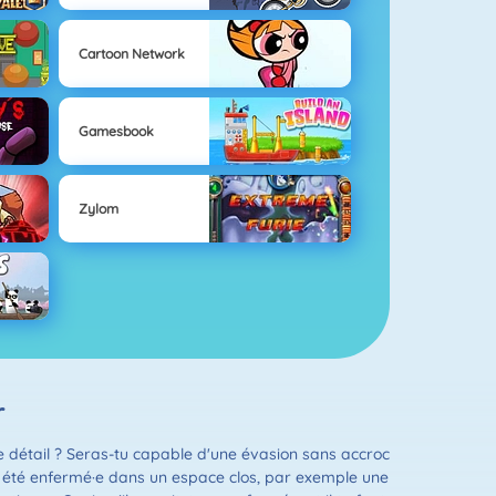
Cartoon Network
Gamesbook
Zylom
r
 le détail ? Seras-tu capable d'une évasion sans accroc
as été enfermé·e dans un espace clos, par exemple une