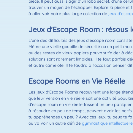
pièce. Il peut aussi s'agir d'un labo secret, d'une cellu
trouver un moyen de t'échapper. Explore la pièce et tr
à aller voir notre plus large collection de
jeux d'esca
Jeux d'Escape Room : résous le
L'une des difficultés des jeux d'escape room consiste
Même une vieille goupille de sécurité ou un petit mor
ou des restes de vieux papiers pouvant t'aider à déchif
solutions sont rarement limpides. Il te faut parfois
et autre camelote. Il te faudra à l'occasion penser di
Escape Rooms en Vie Réelle
Les jeux d'Escape Rooms recouvrent une large étendue
que leur version en vie réelle soit une activité pop
d'escape room en vie réelle fassent un peu paniquer
à résoudre en peu de temps, peuvent avoir les nerfs à
tu appréhendes un peu ? Avec ces jeux, tu peux te fam
ou va voir un autre défi de
gymnastique intellectuelle