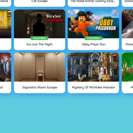
 Dance
Cat Escape
The Road Home: Granny Escape
NOUVEAU
NOUVEAU
Survive The Night
Obby Prison Run
Pris
al
Sagrario's Room Escape
Mystery Of Mortlake Mansion
M