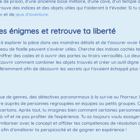
le de prison, d'une ancienne base militaire, d'une cave, d'un temple ant
ouve des indices et des objets utiles qui t'aideront à t'évader. Si t
pe
et de
jeux d'aventure
.
s énigmes et retrouve ta liberté
 à explorer la pièce dans ses moindres détails et de t'assurer avoir 
ceau de ficelle peuvent s'avérer utiles. Cherche des indices cachés
frer des codes et à ouvrir des portes ou tiroirs verrouillés. La deuxi
 découvrir comment combiner les objets trouvés et créer un outil dig
fféremment afin de découvrir les secrets qui t'avaient échappé plus t
 de genres, des détectives paranormaux à la survie ou l'horreur. Il
ulaire auprès de personnes regroupées en équipes ou petits groupes.
 certains. Après tout, tu imagines bien comment certaines personn
 vif et ne pas profiter de l'expérience. Tu as toujours voulu essayer
iliariser avec le concept et affûter tes compétences de résolution 
afin d'améliorer ta perspicacité et de gagner en expérience !