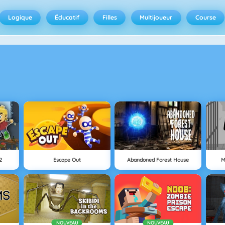
Logique
Éducatif
Filles
Multijoueur
Course
2
Escape Out
Abandoned Forest House
M
NOUVEAU
NOUVEAU