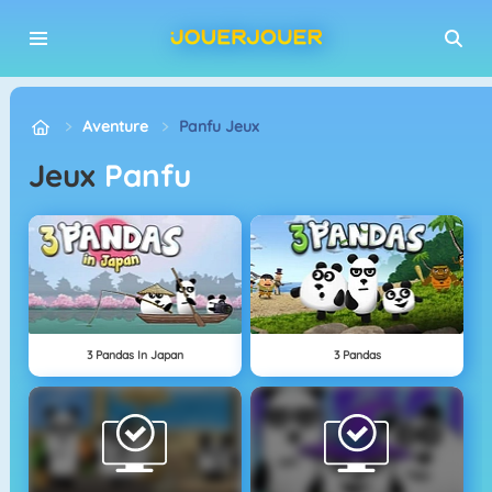
Aventure
Panfu Jeux
Jeux
Panfu
3 Pandas In Japan
3 Pandas