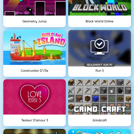
Geometry Jump
Block World Online
SEULEMENT SUR PC
Construction D\'île
Run 3
Testeur D'amour 3
Grindcraft