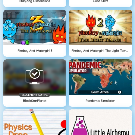
Mahjong Dimensions
Cube Shift
Fireboy And Watergirl 3
Fireboy And Watergirl: The Light Temple
SEULEMENT SUR PC
BlockStarPlanet
Pandemic Simulator