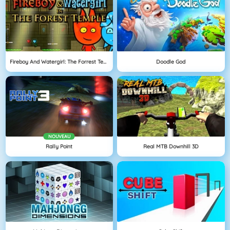
Fireboy And Watergirl: The Forrest Temple
Doodle God
NOUVEAU
Rally Point
Real MTB Downhill 3D