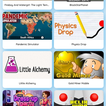
SEULEMENT SUR PC
Fireboy And Watergirl: The Light Temple
BlockStarPlanet
Pandemic Simulator
Physics Drop
Little Alchemy
Gold Miner Mobile