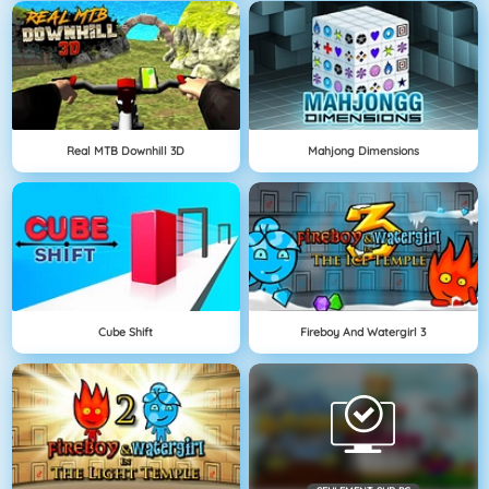
Real MTB Downhill 3D
Mahjong Dimensions
Cube Shift
Fireboy And Watergirl 3