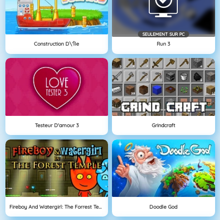
SEULEMENT SUR PC
Construction D\'île
Run 3
Testeur D'amour 3
Grindcraft
Fireboy And Watergirl: The Forrest Temple
Doodle God