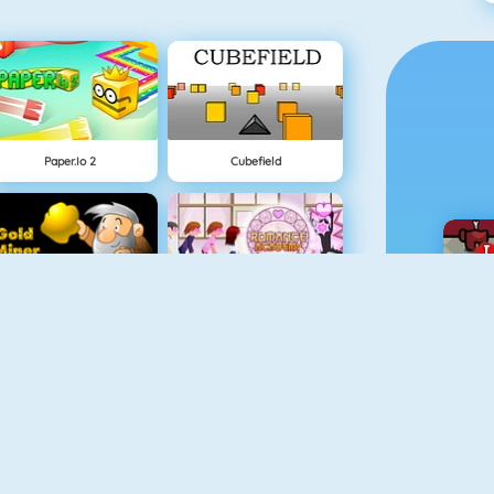
Paper.io 2
Cubefield
Chercheur D\'Or 1
Flirter À L'Ecole
Pac Xon Deluxe
Basketball Legends 2020