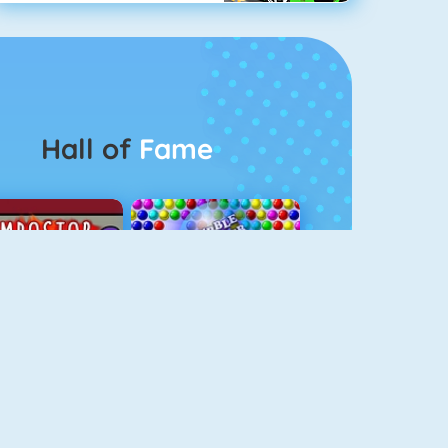
Hall of
Fame
Among Us Online
Bubbel Game 3