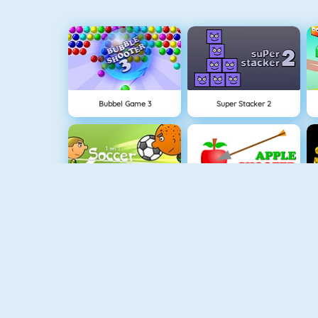
Bubbel Game 3
Super Stacker 2
1 Contre 1 Au Foot
Tires De Pommes
Fishy 1
Penalty Challenge Multiplayer