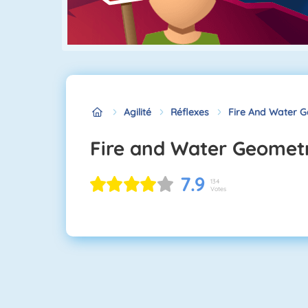
Agilité
Réflexes
Fire And Water 
Fire and Water Geomet
7.9
134
Votes