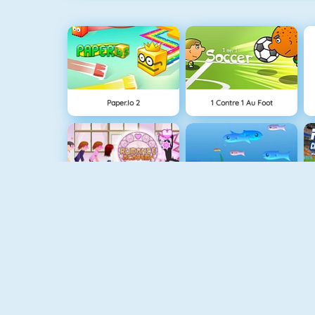
Paper.io 2
1 Contre 1 Au Foot
Flirter À L'Ecole
Fishy 1
Pac Xon Deluxe
Basketball Legends 2020