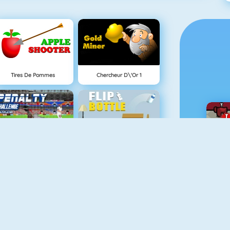
Tires De Pommes
Chercheur D\'Or 1
Penalty Challenge Multiplayer
Flip Bottle
Connect 2
Bouncing Balls