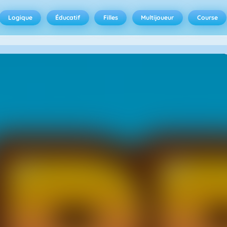
Logique
Éducatif
Filles
Multijoueur
Course