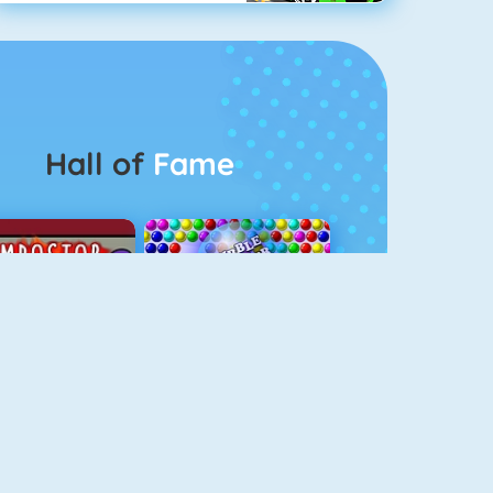
Hall of
Fame
Among Us Online
Bubbel Game 3