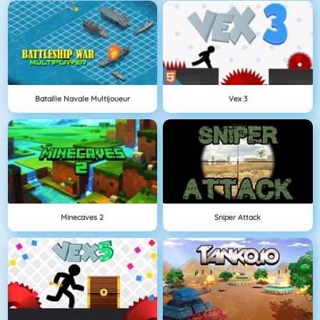
Bataille Navale Multijoueur
Vex 3
Minecaves 2
Sniper Attack