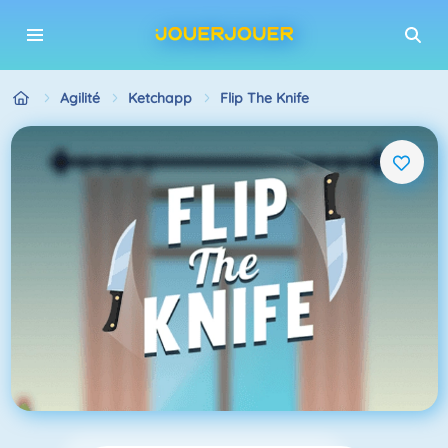
Agilité
Ketchapp
Flip The Knife