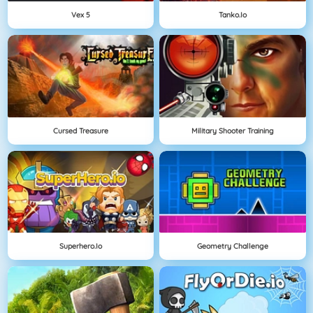
Vex 5
Tanko.io
Cursed Treasure
Military Shooter Training
Superhero.io
Geometry Challenge