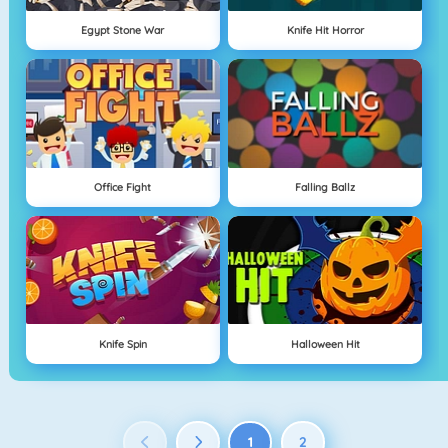
Egypt Stone War
Knife Hit Horror
Office Fight
Falling Ballz
Knife Spin
Halloween Hit
1
2