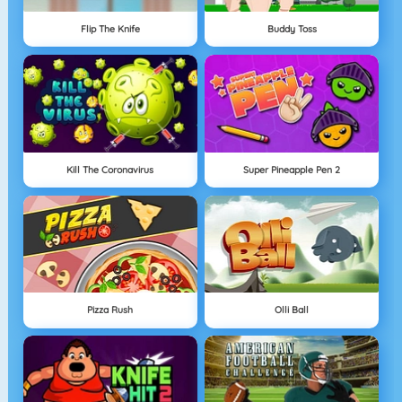
Flip The Knife
Buddy Toss
Kill The Coronavirus
Super Pineapple Pen 2
Pizza Rush
Olli Ball