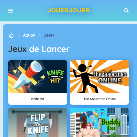
Action
Jeter
Jeux
de Lancer
Knife Hit
The Spearman Online