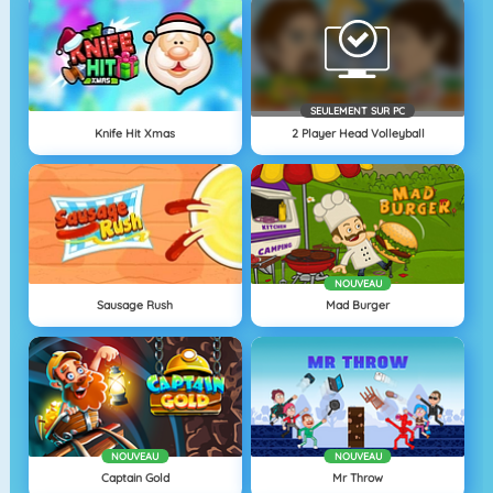
SEULEMENT SUR PC
Knife Hit Xmas
2 Player Head Volleyball
NOUVEAU
Sausage Rush
Mad Burger
NOUVEAU
NOUVEAU
Captain Gold
Mr Throw