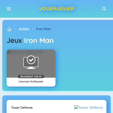
Action
Iron Man
Jeux
Iron Man
SEULEMENT SUR PC
Ironman Hulkbuster
Tower Defense