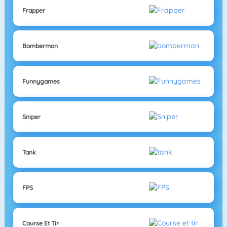
Frapper
Bomberman
Funnygames
Sniper
Tank
FPS
Course Et Tir