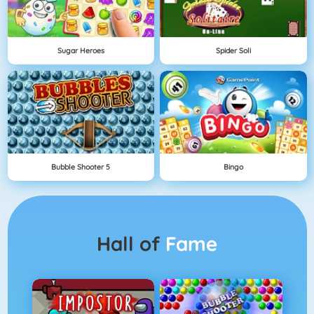
Sugar Heroes
Spider Soli
Bubble Shooter 5
Bingo
Hall of
Fame