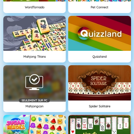
WordTornado
Pet Connect
Mahjong Titans
Quizzland
SEULEMENT SUR PC
Mahjongcon
Spider Solitaire