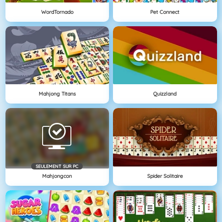
WordTornado
Pet Connect
Mahjong Titans
Quizzland
SEULEMENT SUR PC
Mahjongcon
Spider Solitaire