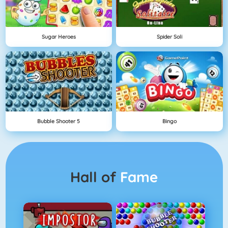
Sugar Heroes
Spider Soli
Bubble Shooter 5
Bingo
Hall of
Fame