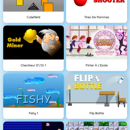
Cubefield
Tires De Pommes
Chercheur D\'Or 1
Flirter À L'Ecole
Fishy 1
Flip Bottle