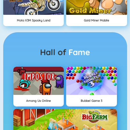
Moto X3M Spooky Land
Gold Miner Mobile
Hall of
Fame
Among Us Online
Bubbel Game 3