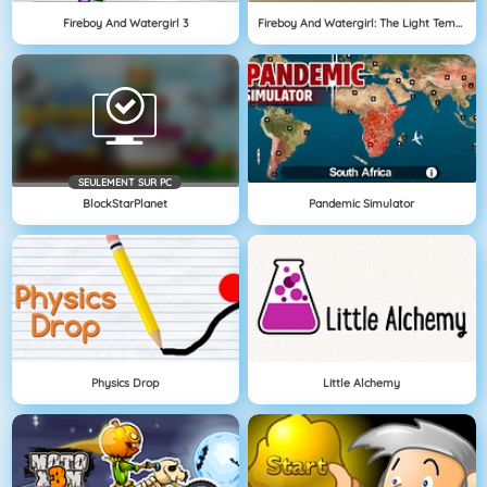
Fireboy And Watergirl 3
Fireboy And Watergirl: The Light Temple
SEULEMENT SUR PC
BlockStarPlanet
Pandemic Simulator
Physics Drop
Little Alchemy