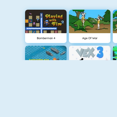
Bomberman 4
Age Of War
Bataille Navale Multijoueur
Vex 3
Vex 5
Tanko.io