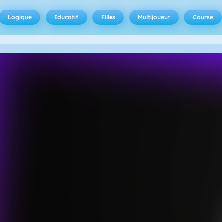
Logique
Éducatif
Filles
Multijoueur
Course