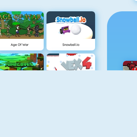
Age Of War
Snowball.io
Minecaves 2
Vex 4
Cursed Treasure
Geometry Challenge