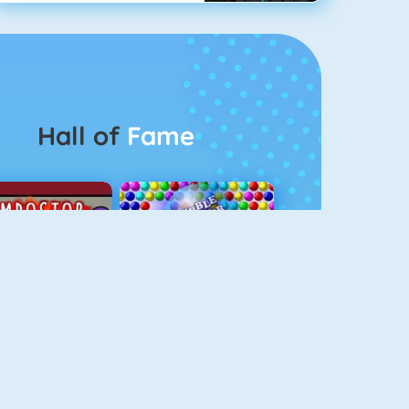
Hall of
Fame
Among Us Online
Bubbel Game 3