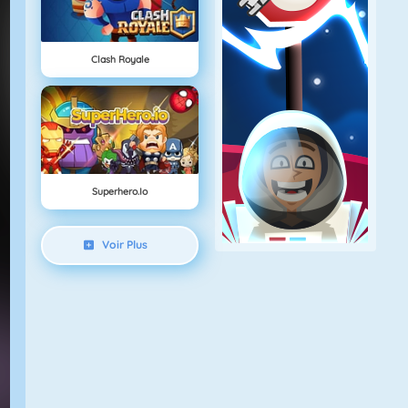
Clash Royale
Superhero.io
Voir Plus