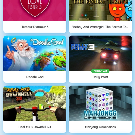
Testeur D'amour 3
Fireboy And Watergirl: The Forrest Temple
NOUVEAU
Doodle God
Rally Point
Real MTB Downhill 3D
Mahjong Dimensions