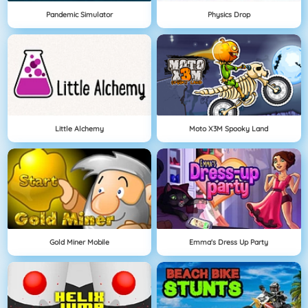
Pandemic Simulator
Physics Drop
Little Alchemy
Moto X3M Spooky Land
Gold Miner Mobile
Emma's Dress Up Party