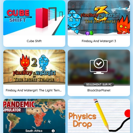
Cube Shift
Fireboy And Watergirl 3
SEULEMENT SUR PC
Fireboy And Watergirl: The Light Temple
BlockStarPlanet