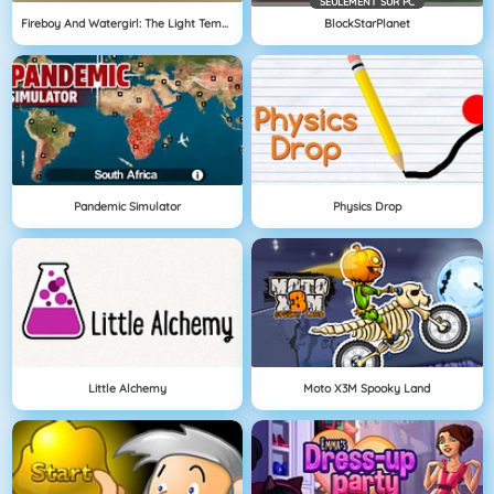
SEULEMENT SUR PC
Fireboy And Watergirl: The Light Temple
BlockStarPlanet
Pandemic Simulator
Physics Drop
Little Alchemy
Moto X3M Spooky Land