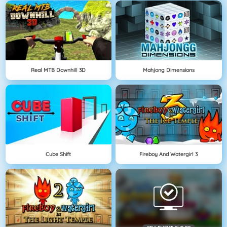
Real MTB Downhill 3D
Mahjong Dimensions
Cube Shift
Fireboy And Watergirl 3