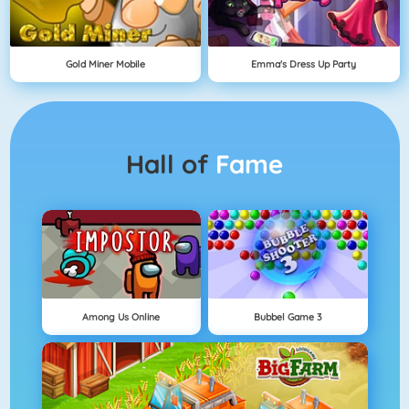
Gold Miner Mobile
Emma's Dress Up Party
Hall of
Fame
Among Us Online
Bubbel Game 3