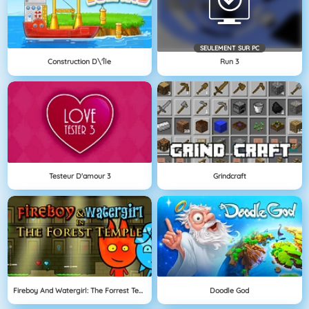
SEULEMENT SUR PC
Construction D\'île
Run 3
Testeur D'amour 3
Grindcraft
Fireboy And Watergirl: The Forrest Temple
Doodle God