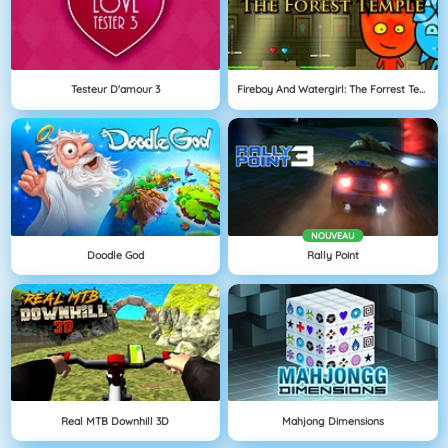
Testeur D'amour 3
Fireboy And Watergirl: The Forrest Temple
NOUVEAU
Doodle God
Rally Point
Real MTB Downhill 3D
Mahjong Dimensions