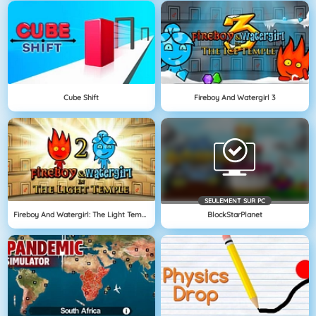
Cube Shift
Fireboy And Watergirl 3
SEULEMENT SUR PC
Fireboy And Watergirl: The Light Temple
BlockStarPlanet