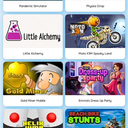
Pandemic Simulator
Physics Drop
Little Alchemy
Moto X3M Spooky Land
Gold Miner Mobile
Emma's Dress Up Party