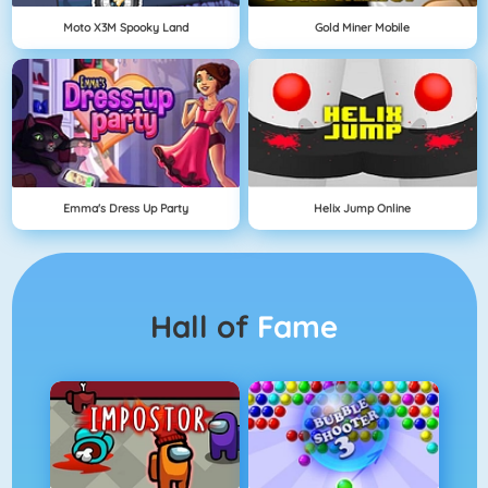
Moto X3M Spooky Land
Gold Miner Mobile
Emma's Dress Up Party
Helix Jump Online
Hall of
Fame