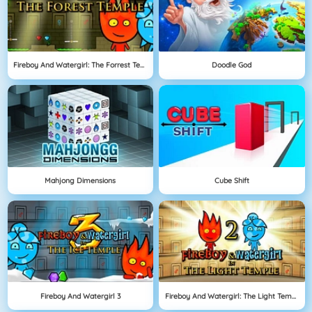
Fireboy And Watergirl: The Forrest Temple
Doodle God
Mahjong Dimensions
Cube Shift
Fireboy And Watergirl 3
Fireboy And Watergirl: The Light Temple