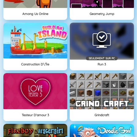
Among Us Online
Geometry Jump
SEULEMENT SUR PC
Construction D\'île
Run 3
Testeur D'amour 3
Grindcraft