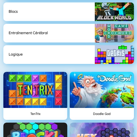
Blocs
Entraînement Cérébral
Logique
TenTrix
Doodle God