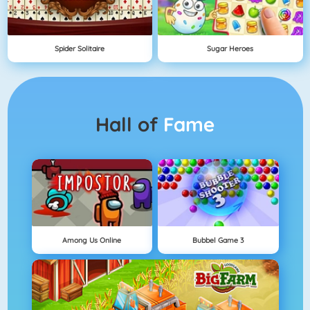
Spider Solitaire
Sugar Heroes
Hall of
Fame
Among Us Online
Bubbel Game 3