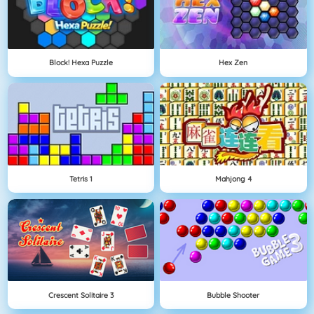
Block! Hexa Puzzle
Hex Zen
Tetris 1
Mahjong 4
Crescent Solitaire 3
Bubble Shooter