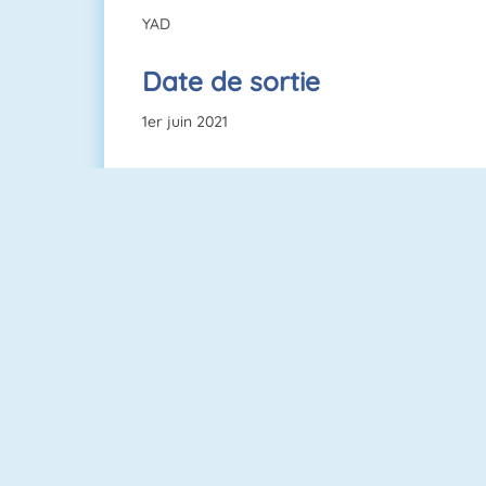
YAD
Date de sortie
1er juin 2021
Construction D\'île
Run 3