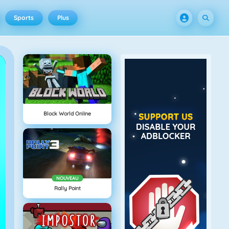
Sports
Plus
Block World Online
NOUVEAU
Rally Point