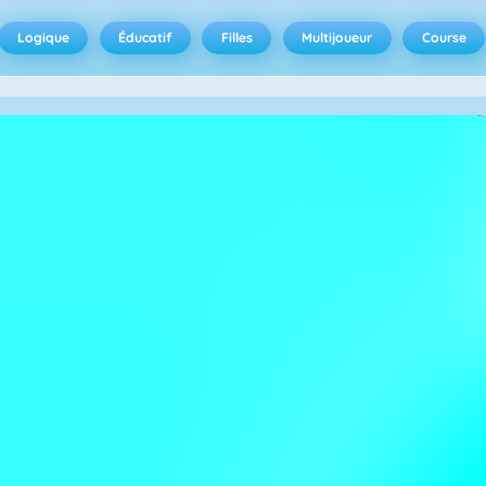
Logique
Éducatif
Filles
Multijoueur
Course