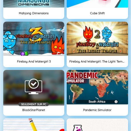
Mahjong Dimensions
Cube Shift
Fireboy And Watergirl 3
Fireboy And Watergirl: The Light Temple
SEULEMENT SUR PC
BlockStarPlanet
Pandemic Simulator