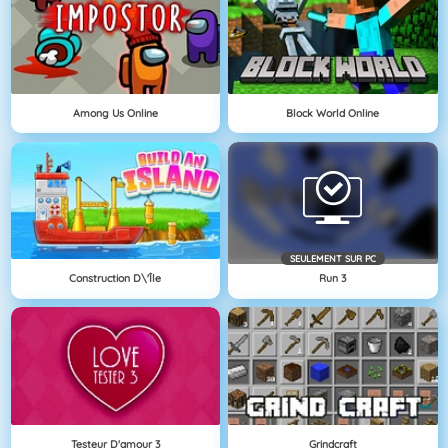
Among Us Online
Block World Online
SEULEMENT SUR PC
Construction D\'île
Run 3
Testeur D'amour 3
Grindcraft