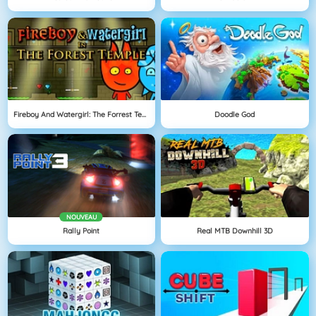
Fireboy And Watergirl: The Forrest Temple
Doodle God
NOUVEAU
Rally Point
Real MTB Downhill 3D